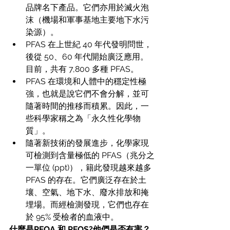
品牌名下產品。它們亦用於滅火泡
沫（機場和軍事基地主要地下水污
染源）。 
PFAS 在上世紀 40 年代發明問世，
後從 50、60 年代開始廣泛應用。
目前，共有 7,800 多種 PFAS。 
PFAS 在環境和人體中的穩定性極
強，也就是說它們不會分解，並可
隨著時間的推移而積累。因此，一
些科學家稱之為「永久性化學物
質」。
隨著新技術的發展進步，化學家現
可檢測到含量極低的 PFAS（兆分之
一單位 (ppt)），籍此發現越來越多 
PFAS 的存在。它們廣泛存在於土
壤、空氣、地下水、廢水排放和掩
埋場。而經檢測發現，它們也存在
於 95% 受檢者的血液中。
什麼是PFOA 和 PFOS?他們是否有害？ 