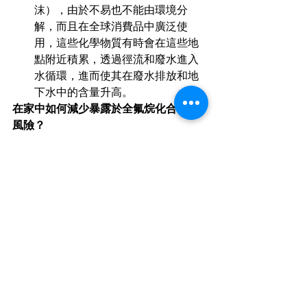
沫），由於不易也不能由環境分
解，而且在全球消費品中廣泛使
用，這些化學物質有時會在這些地
點附近積累，透過徑流和廢水進入
水循環，進而使其在廢水排放和地
下水中的含量升高。 
在家中如何減少暴露於全氟烷化合物的
風險？
不要使用含有全氟烷化合物的消費
產品。
如果自來水或井水有全氟烷化合
物，飲用或烹調時使用瓶裝水，或
安裝活性碳濾水器。