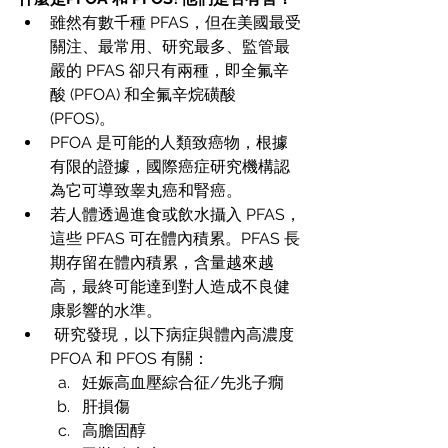
雖然有數千種 PFAS，但在美國最受
關注、最常用、研究最多、監管最
嚴的 PFAS 卻只有兩種，即全氟辛
酸 (PFOA) 和全氟辛烷磺酸 
(PFOS)。 
PFOA 是可能的人類致癌物，根據
有限的證據，國際癌症研究機構認
為它可導致睾丸癌和腎癌。
若人體透過進食或飲水攝入 PFAS，
這些 PFAS 可在體內積累。PFAS 長
期存留在體內積累，含量越來越
高，最終可能達到對人造成不良健
康影響的水準。
 研究發現，以下病症與體內高濃度 
PFOA 和 PFOS 有關： 
妊娠高血壓綜合征/先兆子癇
肝損傷 
高膽固醇  