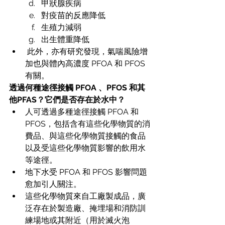
甲狀腺疾病  
對疫苗的反應降低  
生殖力減弱  
出生體重降低  
 此外，亦有研究發現，氣喘風險增
加也與體內高濃度 PFOA 和 PFOS 
有關。 
透過何種途徑接觸 PFOA 、PFOS 和其
他PFAS？它們是否存在於水中？
人可透過多種途徑接觸 PFOA 和 
PFOS，包括含有這些化學物質的消
費品、與這些化學物質接觸的食品
以及受這些化學物質影響的飲用水
等途徑。
地下水受 PFOA 和 PFOS 影響問題
愈加引人關注。
這些化學物質來自工廠製成品，廣
泛存在於製造廠、掩埋場和消防訓
練場地或其附近（用於滅火泡